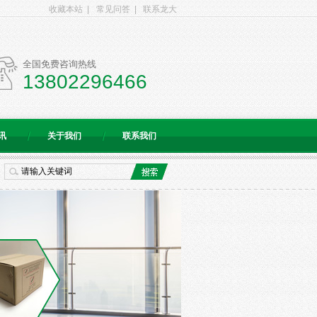
收藏本站
|
常见问答
|
联系龙大
全国免费咨询热线
13802296466
讯
关于我们
联系我们