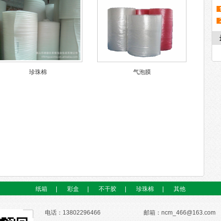
珍珠棉
气泡膜
纸箱
|
彩盒
|
不干胶
|
珍珠棉
|
其他
电话：13802296466
邮箱：ncm_466@163.com