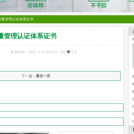
>质量管理认证体系证书
量管理认证体系证书
发表时间：2025-11-07 09:25:21【
大
中
小
】
下一篇：
最后一页