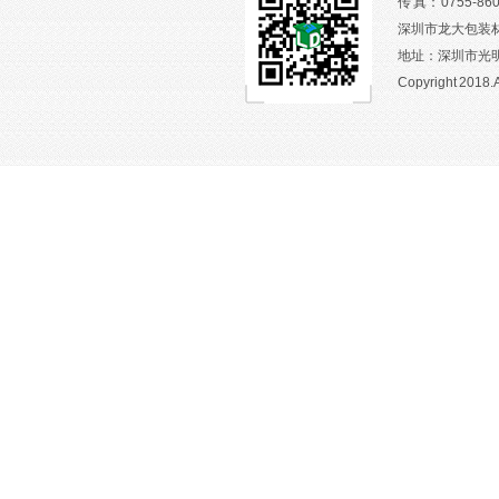
传 真： 0755-86
深圳市龙大包装
地址：深圳市光明
Copyright 2018.A