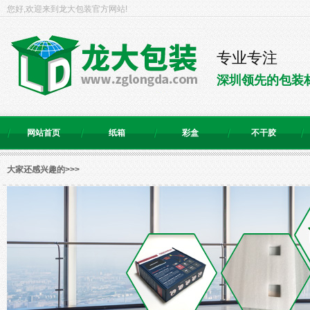
您好,欢迎来到龙大包装官方网站!
专业专注
深圳领先的包装
网站首页
纸箱
彩盒
不干胶
大家还感兴趣的>>>