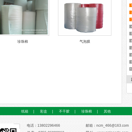
珍珠棉
气泡膜
纸箱
|
彩盒
|
不干胶
|
珍珠棉
|
其他
电话：13802296466
邮箱：ncm_466@163.com