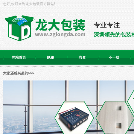
您好,欢迎来到龙大包装官方网站!
专业专注
深圳领先的包装
网站首页
纸箱
彩盒
不干胶
大家还感兴趣的>>>