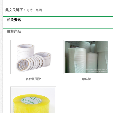
此文关键字：
万达
集团
相关资讯
推荐产品
各种双面胶
珍珠棉