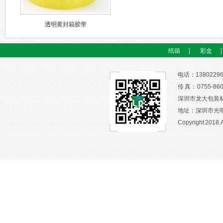
透明黄封箱胶带
纸箱
|
彩盒
|
电话：13802296
传 真： 0755-86
深圳市龙大包装
地址：深圳市光明
Copyright 2018.A